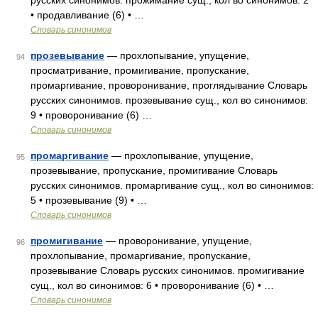
русских синонимов. прожимание сущ., кол во синонимов: 2
• продавливание (6) • …
Словарь синонимов
прозевывание
— прохлопывание, упущение,
94
просматривание, промигивание, пропускание,
промаргивание, проворонивание, проглядывание Словарь
русских синонимов. прозевывание сущ., кол во синонимов:
9 • проворонивание (6) …
Словарь синонимов
промаргивание
— прохлопывание, упущение,
95
прозевывание, пропускание, промигивание Словарь
русских синонимов. промаргивание сущ., кол во синонимов:
5 • прозевывание (9) • …
Словарь синонимов
промигивание
— проворонивание, упущение,
96
прохлопывание, промаргивание, пропускание,
прозевывание Словарь русских синонимов. промигивание
сущ., кол во синонимов: 6 • проворонивание (6) • …
Словарь синонимов