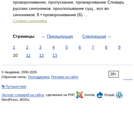
проворонивание, пропускание, промаргивание Словарь
русских синонимов. прохлопывание сущ., кол во
синонимов: 8 • проворонивание (6) …
Словарь синонимов
Страницы
←
Предыдущая
Следующая
→
1
2
3
4
5
6
7
8
9
10
11
12
13
© Академик, 2000-2026
18+
Обратная связь:
Техподдержка
,
Реклама на сайте
👣 Путешествия
Экспорт словарей на сайты
, сделанные на PHP,
Joomla,
Drupal,
WordPress, MODx.