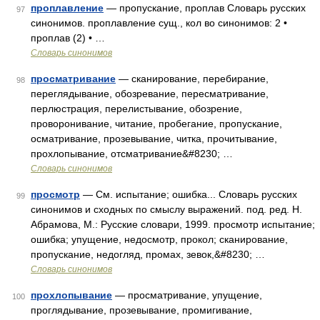
проплавление
— пропускание, проплав Словарь русских
97
синонимов. проплавление сущ., кол во синонимов: 2 •
проплав (2) • …
Словарь синонимов
просматривание
— сканирование, перебирание,
98
переглядывание, обозревание, пересматривание,
перлюстрация, перелистывание, обозрение,
проворонивание, читание, пробегание, пропускание,
осматривание, прозевывание, читка, прочитывание,
прохлопывание, отсматривание&#8230; …
Словарь синонимов
просмотр
— См. испытание; ошибка... Словарь русских
99
синонимов и сходных по смыслу выражений. под. ред. Н.
Абрамова, М.: Русские словари, 1999. просмотр испытание;
ошибка; упущение, недосмотр, прокол; сканирование,
пропускание, недогляд, промах, зевок,&#8230; …
Словарь синонимов
прохлопывание
— просматривание, упущение,
100
проглядывание, прозевывание, промигивание,